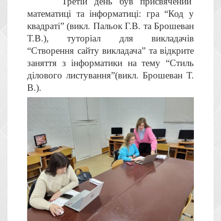
Третій день був присвячений
математиці та інформатиці: гра “Код у
квадраті” (викл. Пальок Г.В. та Брошеван
Т.В.), туторіал для викладачів
“Створення сайту викладача” та відкрите
заняття з інформатики на тему “Стиль
ділового листування”(викл. Брошеван Т.
В.).