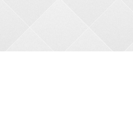
Контакти
Адреса:
пров. В.Порика, 4, м.Бобринець, Кропивницький
район, Кіровоградська область, 27200
Телефон:
+38 0962356208
Автовідповідач:
05257 34682
Сайт:
bkbnau.com
Ми в соціальних мережах