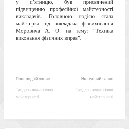
у п’ятницю, був присвячений
підвищенню професійної майстерності
викладачів. Головною подією стала
майстерка від викладача фізвиховання
Моровича А. О. на тему: “Техніка
виконання фізичних вправ”.
Попередній запис
Наступний запис
Тиждень педагогічної
Тиждень педагогічної
майстерності
майстерності