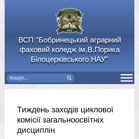
ВСП "Бобринецький аграрний
фаховий коледж ім.В.Порика
Білоцерківського НАУ"
Тиждень заходів циклової
комісії загальноосвітніх
дисциплін