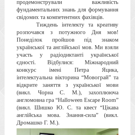
продемонстрували важливість
фундаментальних знань для формування
свідомих та компетентних фахівців.
Тиждень інтелекту та креативу
розпочався з потужного Дня мов!
Понеділок пройшов під знаком
української та англійської мов. Ми взяли
участь у радіодиктанті української
єдності. Відбулися: Міжнародний
конкурс імені Петра Яцика,
інтелектуальна вікторина “Мовограй” та
відкрите заняття з української мови
(викл. Чорна С. М.), захоплююча
англомовна гра “Halloween Escape Room”
(викл. Шишко Ю. С. та квест “Цікава
англійська мова. Знання-сила” (викл.
Дромашко Г. М.).