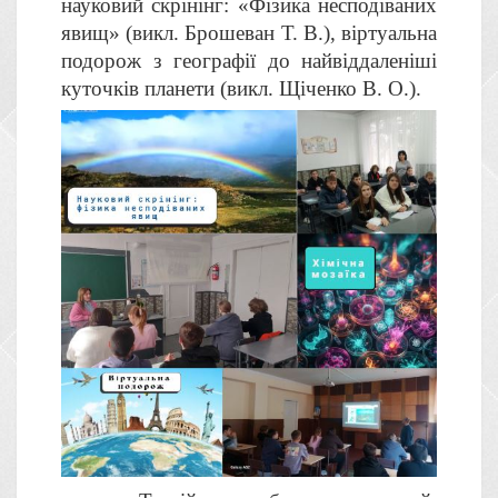
науковий скрінінг: «Фізика несподіваних
явищ» (викл. Брошеван Т. В.), віртуальна
подорож з географії до найвіддаленіші
куточків планети (викл. Щіченко В. О.).