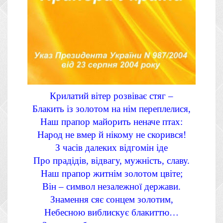
Крилатий вітер розвіває стяг –
Блакить із золотом на нім переплелися,
Наш прапор майорить неначе птах:
Народ не вмер й нікому не скорився!
З часів далеких відгомін іде
Про прадідів, відвагу, мужність, славу.
Наш прапор житнім золотом цвіте;
Він – символ незалежної держави.
Знамення сяє сонцем золотим,
Небесною виблискує блакиттю…