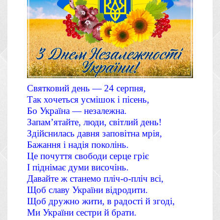
Святковий день — 24 серпня,
Так хочеться усмішок і пісень,
Бо Україна — незалежна.
Запам’ятайте, люди, світлий день!
Здійснилась давня заповітна мрія,
Бажання і надія поколінь.
Це почуття свободи серце гріє
І піднімає думи височінь.
Давайте ж станемо пліч-о-пліч всі,
Щоб славу України відродити.
Щоб дружно жити, в радості й згоді,
Ми України сестри й брати.