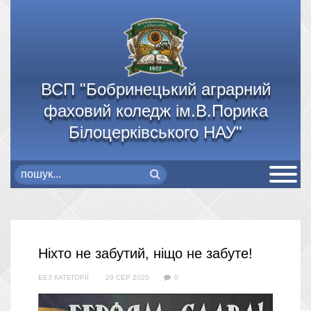
ВСП "Бобринецький аграрний
фаховий коледж ім.В.Порика
Білоцерківського НАУ"
Ніхто не забутий, ніщо не забуте!
БЕЗ КАТЕГОРІЇ
29 СЕР 2020
0