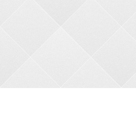
Контакти
Адреса:
пров. В.Порика, 4, м.Бобринець, Кропивницький
район, Кіровоградська область, 27200
Телефон:
+38 0962356208
Автовідповідач:
05257 34682