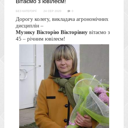
Вітаємо з ювілеєм!
БЕЗ КАТЕГОРІЇ
24 СЕР 2020
0
Дорогу колегу, викладача агрономічних
дисциплін –
Музику Вікторію Вікторівну
вітаємо з
45 – річним ювілеєм!