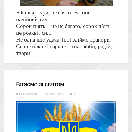
Ювілей – чудове свято! Є сини –
надійний тил.
Сорок п’ять – це не багато, сорок п’ять –
це розквіт сил.
Не одна іще удача Твої здійме прапори.
Серце ніжне і гаряче – тож люби, радій,
твори!
Вітаємо зі святом!
БЕЗ КАТЕГОРІЇ
23 СЕР 2020
0