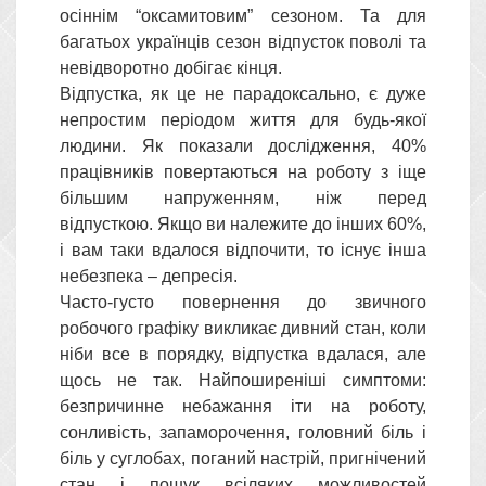
осіннім “оксамитовим” сезоном. Та для
багатьох українців сезон відпусток поволі та
невідворотно добігає кінця.
Відпустка, як це не парадоксально, є дуже
непростим періодом життя для будь-якої
людини. Як показали дослідження, 40%
працівників повертаються на роботу з іще
більшим напруженням, ніж перед
відпусткою. Якщо ви належите до інших 60%,
і вам таки вдалося відпочити, то існує інша
небезпека – депресія.
Часто-густо повернення до звичного
робочого графіку викликає дивний стан, коли
ніби все в порядку, відпустка вдалася, але
щось не так. Найпоширеніші симптоми:
безпричинне небажання іти на роботу,
сонливість, запаморочення, головний біль і
біль у суглобах, поганий настрій, пригнічений
стан і пошук всіляких можливостей