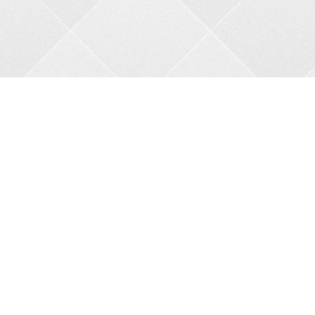
Контакти
Адреса:
пров. В.Порика, 4, м.Бобринець, Кропивницький
район, Кіровоградська область, 27200
Телефон:
+38 0962356208
Автовідповідач:
05257 34682
Сайт:
bkbnau.com
Ми в соціальних мережах