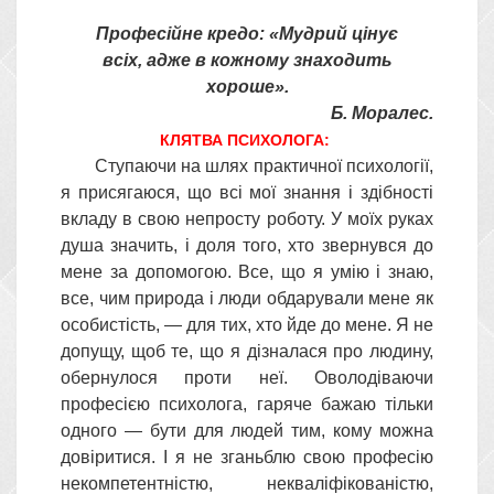
Професійне кредо:
«Мудрий цінує
всіх,
адже в кожному знаходить
хороше».
Б. Моралес.
КЛЯТВА ПСИХОЛОГА:
Ступаючи на шлях практичної психології,
я присягаюся, що всі мої знання і здібності
вкладу в свою непросту роботу. У моїх руках
душа значить, і доля того, хто звернувся до
мене за допомогою. Все, що я умію і знаю,
все, чим природа і люди обдарували мене як
особистість, — для тих, хто йде до мене. Я не
допущу, щоб те, що я дізналася про людину,
обернулося проти неї. Оволодіваючи
професією психолога, гаряче бажаю тільки
одного — бути для людей тим, кому можна
довіритися. І я не зганьблю свою професію
некомпетентністю, некваліфікованістю,