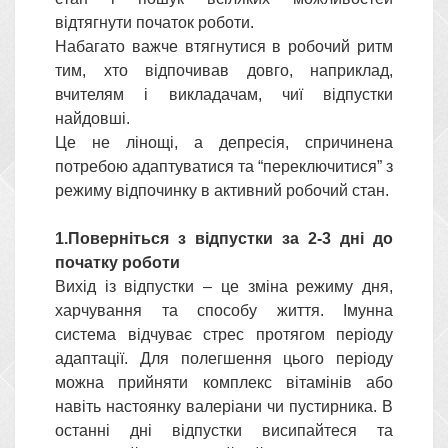
відтягнути початок роботи.
Набагато важче втягнутися в робочий ритм
тим, хто відпочивав довго, наприклад,
вчителям і викладачам, чиї відпустки
найдовші.
Це не лінощі, а депресія, спричинена
потребою адаптуватися та “переключитися” з
режиму відпочинку в активний робочий стан.
1.Поверніться з відпустки за 2-3 дні до
початку роботи
Вихід із відпустки – це зміна режиму дня,
харчування та способу життя. Імунна
система відчуває стрес протягом періоду
адаптації. Для полегшення цього періоду
можна прийняти комплекс вітамінів або
навіть настоянку валеріани чи пустирника. В
останні дні відпустки висипайтеся та