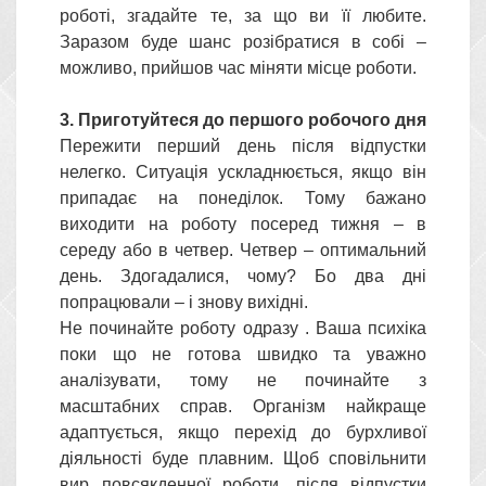
роботі, згадайте те, за що ви її любите.
Заразом буде шанс розібратися в собі –
можливо, прийшов час міняти місце роботи.
3. Приготуйтеся до першого робочого дня
Пережити перший день після відпустки
нелегко. Ситуація ускладнюється, якщо він
припадає на понеділок. Тому бажано
виходити на роботу посеред тижня – в
середу або в четвер. Четвер – оптимальний
день. Здогадалися, чому? Бо два дні
попрацювали – і знову вихідні.
Не починайте роботу одразу . Ваша психіка
поки що не готова швидко та уважно
аналізувати, тому не починайте з
масштабних справ. Організм найкраще
адаптується, якщо перехід до бурхливої
діяльності буде плавним. Щоб сповільнити
вир повсякденної роботи, після відпустки