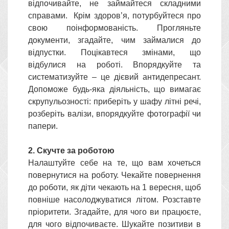
відпочивайте, не займайтеся складними
справами. Крім здоров’я, потурбуйтеся про
свою поінформованість. Прогляньте
документи, згадайте, чим займалися до
відпустки. Поцікавтеся змінами, що
відбулися на роботі. Впорядкуйте та
систематизуйте – це дієвий антидепресант.
Допоможе будь-яка діяльність, що вимагає
скрупульозності: приберіть у шафу літні речі,
розберіть валізи, впорядкуйте фотографії чи
папери.
2. Скучте за роботою
Налаштуйте себе на те, що вам хочеться
повернутися на роботу. Чекайте повернення
до роботи, як діти чекають на 1 вересня, щоб
повніше насолоджуватися літом. Розставте
пріоритети. Згадайте, для чого ви працюєте,
для чого відпочиваєте. Шукайте позитиви в