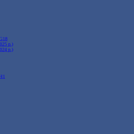
 G18
25 р.)
24 р.)
 Н1