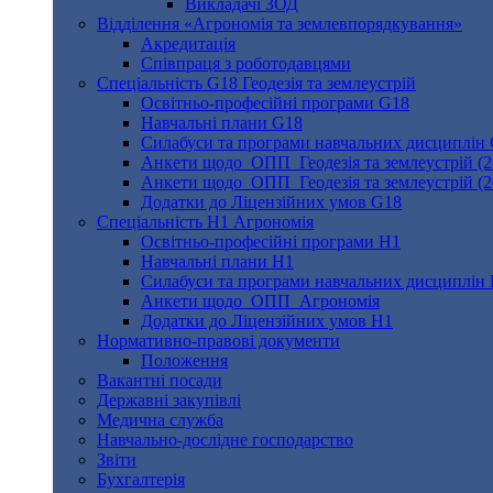
Викладачі ЗОД
Відділення «Агрономія та землевпорядкування»
Акредитація
Співпраця з роботодавцями
Спеціальність G18 Геодезія та землеустрій
Освітньо-професійні програми G18
Навчальні плани G18
Силабуси та програми навчальних дисциплін
Анкети щодо ОПП Геодезія та землеустрій (20
Анкети щодо ОПП Геодезія та землеустрій (20
Додатки до Ліцензійних умов G18
Спеціальність Н1 Агрономія
Освітньо-професійні програми Н1
Навчальні плани Н1
Силабуси та програми навчальних дисциплін
Анкети щодо ОПП Агрономія
Додатки до Ліцензійних умов Н1
Нормативно-правові документи
Положення
Вакантні посади
Державні закупівлі
Медична служба
Навчально-дослідне господарство
Звіти
Бухгалтерія