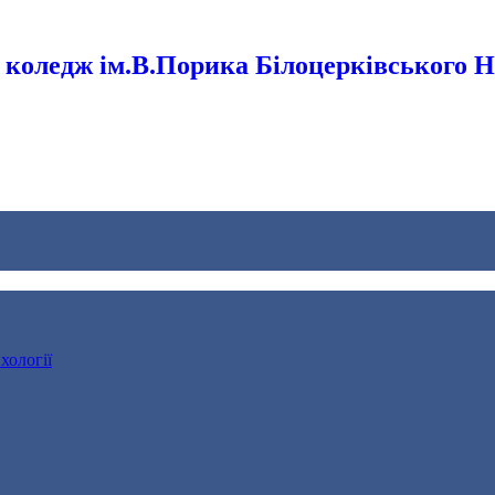
коледж ім.В.Порика Білоцерківського 
хології