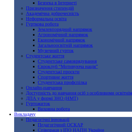
Безпека в Інтернеті
Призначення стипендій
Академічна доброчесність
Неформальна освіта
Гурткова робота
Землевпорядний напрямок
Агрономічний напрямок
Економічний напрямок
Загальноосвітній напрямок
Музичний гурток
Студентське життя
Студентське самоврядування
Євроклуб “Мотивуюча нація”
Студентські проєкти
Спортивне життя
Студентська профспілка
Онлайн-навчання
Доступність до навчання осіб з особливими освітні
ДПА у формі ЗНО (НМТ)
Гуртожиток
Виховна робота
Викладачу
Педагогічні інновації
Педагогічний ОСКАР
Співпраця з ІПО НАПН України