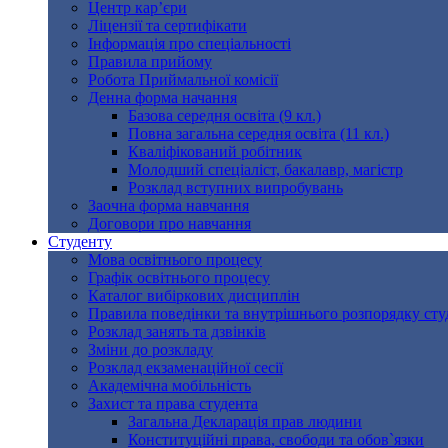
Центр кар’єри
Ліцензії та сертифікати
Інформація про спеціальності
Правила прийому
Робота Приймальної комісії
Денна форма начання
Базова середня освіта (9 кл.)
Повна загальна середня освіта (11 кл.)
Кваліфікований робітник
Молодший спеціаліст, бакалавр, магістр
Розклад вступних випробувань
Заочна форма навчання
Договори про навчання
Студенту
Мова освітнього процесу
Графік освітнього процесу
Каталог вибіркових дисциплін
Правила поведінки та внутрішнього розпорядку сту
Розклад занять та дзвінків
Зміни до розкладу
Розклад екзаменаційної сесії
Академічна мобільність
Захист та права студента
Загальна Декларація прав людини
Конституційні права, свободи та обов`язки