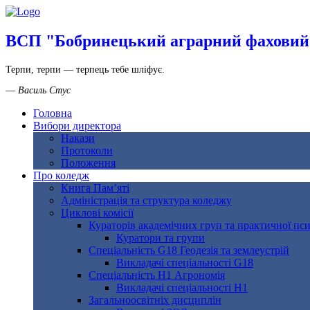
ВСП "Бобринецький аграрний фаховий 
Терпи, терпи — терпець тебе шліфує.
—
Василь Стус
Головна
Вибори директора
Накази
Протоколи
Положення
Про коледж
Книга Пам’яті
Адміністрація та структура коледжу
Циклові комісії
Кураторів академічних груп та практичної пси
Куратори та групи
Спеціальність G18 Геодезія та землеустрій
Викладачі спеціальності G18
Спеціальність Н1 Агрономія
Викладачі спеціальності Н1
Загальноосвітніх дисциплін