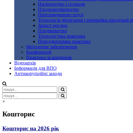
Насінництво і селекція
Плодоовочівництво
Програмування галузі
Технологія зберігання і переробки продукції 
Захист рослин
Плодівництво
Технологічна практика
Переддипломна практика
Методичне забезпечення
Конференції
Практика за кордоном
Відеоархів
Інформація для ВПО
Антикорупційні заходи
×
Кошторис
Кошторис на 2026 рік