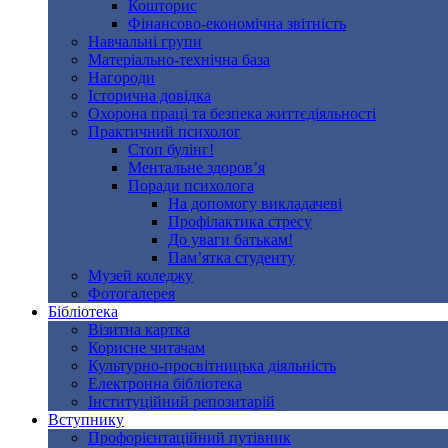
Кошторис
Фінансово-економічна звітність
Навчальні групи
Матеріально-технічна база
Нагороди
Історична довідка
Охорона праці та безпека життєдіяльності
Практичний психолог
Стоп булінг!
Ментальне здоров’я
Поради психолога
На допомогу викладачеві
Профілактика стресу
До уваги батькам!
Пам’ятка студенту
Музей коледжу
Фотогалерея
Бібліотека
Візитна картка
Кориcне читачам
Культурно-просвітницька діяльність
Електронна бібліотека
Інституційний репозитарій
Вступнику
Профорієнтаційний путівник