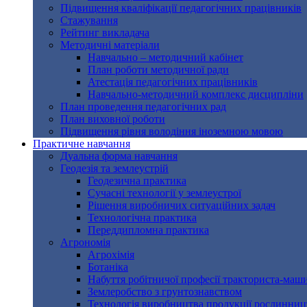
Підвищення кваліфікації педагогічних працівників
Стажування
Рейтинг викладача
Методичні матеріали
Навчально – методичний кабінет
План роботи методичної ради
Атестація педагогічних працівників
Навчально-методичний комплекс дисципліни
План проведення педагогічних рад
План виховної роботи
Підвищення рівня володіння іноземною мовою
Практичне навчання
Дуальна форма навчання
Геодезія та землеустрій
Геодезична практика
Сучасні технології у землеустрої
Рішення виробничих ситуаційних задач
Технологічна практика
Переддипломна практика
Агрономія
Агрохімія
Ботаніка
Набуття робітничої професії тракториста-машин
Землеробство з грунтознавством
Технологія виробництва продукції рослинниц