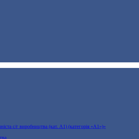
іста с/г виробництва (кат. А1) (категорія «А1»)»
тва