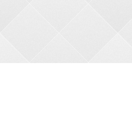
Контакти
Адреса:
пров. В.Порика, 4, м.Бобринець, Кропивницький
район, Кіровоградська область, 27200
Телефон:
+38 0962356208
Автовідповідач:
05257 34682
Сайт:
bkbnau.com