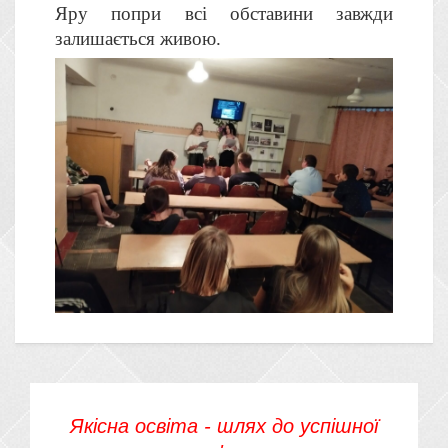
Яру попри всі обставини завжди
залишається живою.
Якісна освіта - шлях до успішної