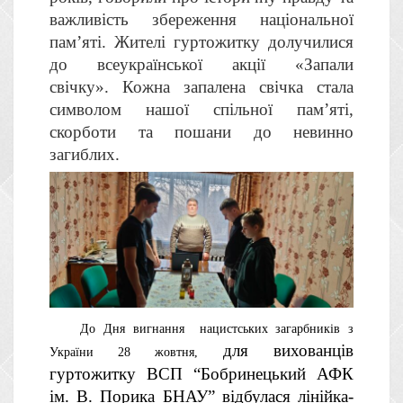
важливість збереження національної
пам’яті. Жителі гуртожитку долучилися
до всеукраїнської акції «Запали
свічку». Кожна запалена свічка стала
символом нашої спільної пам’яті,
скорботи та пошани до невинно
загиблих.
До Дня вигнання нацистських загарбників з
для вихованців
України 28 жовтн
я,
гуртожитку ВСП “Бобринецький АФК
ім. В. Порика БНАУ”
відбулася лінійка-