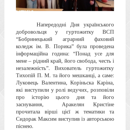
Напередодні Дня українського
добровольця у гуртожитку ВСП
“Бобринецький аграрний фаховий
коледж ім. В. Порика” була проведена
інформаційна година: “Понад усе для
мене – рідний край, його свобода, честь і
незалежність”. Вихователь гуртожитку
Тихопій П. М. та його мешканці, а саме:
Луковець Валентина, Коріньска Каріна,
які виступили у ролі ведучих, розповіли
про історію цього дня та його
заснування, Аракелян Кристіне
прочитала вірші цієї ж тематики та
Сидорак Максим виступив із авторською
піснею.