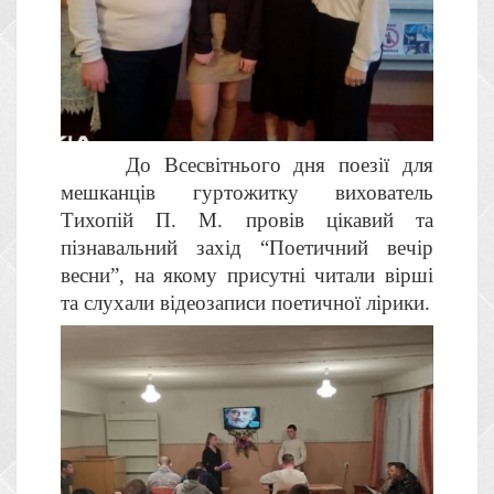
До Всесвітнього дня поезії для
мешканців гуртожитку вихователь
Тихопій П. М. провів цікавий та
пізнавальний захід “Поетичний вечір
весни”, на якому присутні читали вірші
та слухали відеозаписи поетичної лірики.