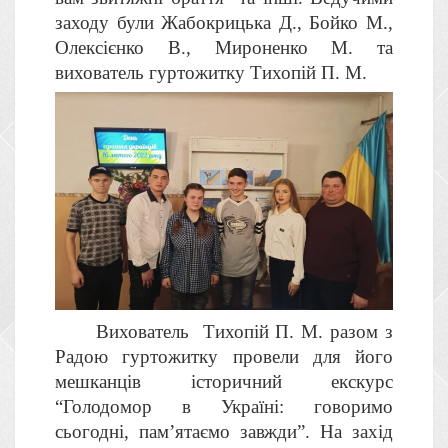
заходу були Жабокрицька Д., Бойко М.,
Олексієнко В., Мироненко М. та
вихователь гуртожитку Тихопій П. М.
Вихователь Тихопій П. М. разом з
Радою гуртожитку провели для його
мешканців історичний екскурс
“Голодомор в Україні: говоримо
сьогодні, пам’ятаємо завжди”. На захід