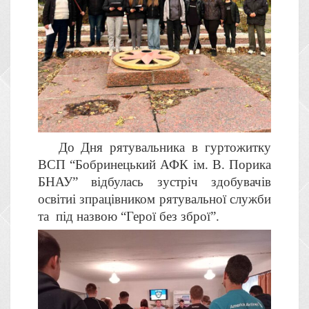
До Дня рятувальника в гуртожитку
ВСП “Бобринецький АФК ім. В. Порика
БНАУ” відбулась зустріч
здобувачів
освіти
і зпрацівником рятувальної служби
та під назвою “Герої без зброї”.