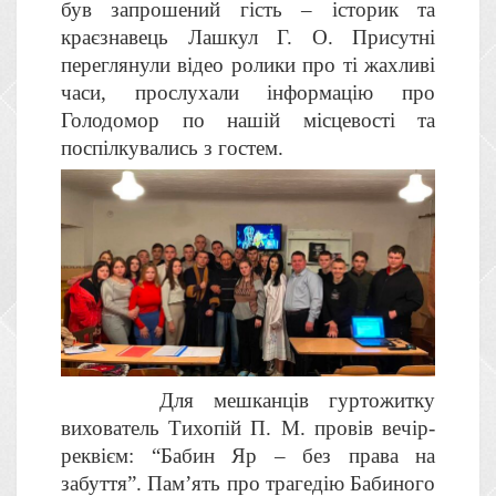
був запрошений гість – історик та
краєзнавець Лашкул Г. О. Присутні
переглянули відео ролики про ті жахливі
часи, прослухали інформацію про
Голодомор по нашій місцевості та
поспілкувались з гостем.
Для мешканців гуртожитку
вихователь Тихопій П. М. провів вечір-
реквієм: “Бабин Яр – без права на
забуття”. Пам’ять про трагедію Бабиного