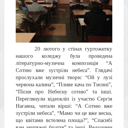
20 лютого у стінах гуртожитку
нашого коледжу була проведена
літературно-музична композиція “А
Сотню вже зустріли небеса”. Глядачі
прослухали музичні твори: “Ой у лузі
червона калина”, “Пливе кача по Тисині”,
“Пісня про Небесну сотню” та інші.
Переглянули відеокліп із участю Сергія
Нагаяна, читали вірші: “А Сотню вже
зустріли небеса”, “Мамо чи це вже весна,
що квітами встелена площа?”, “Спасибі
вам звитяжні браття” та інші. Ведучими