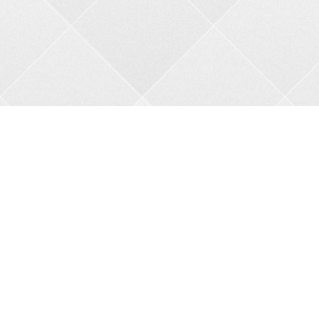
Контакти
Адреса:
пров. В.Порика, 4, м.Бобринець, Кропивницький
район, Кіровоградська область, 27200
Телефон:
+38 0962356208
Автовідповідач:
05257 34682
Сайт:
bkbnau.com
Ми в соціальних мережах