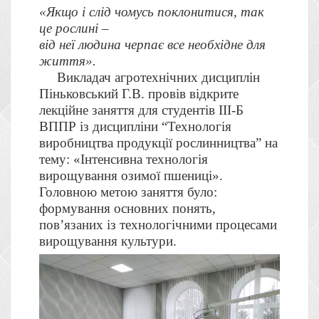
«Якщо і слід чомусь поклонитися, так
це рослині –
від неї людина черпає все необхідне для
життя».
Викладач агротехнічних дисциплін
Піньковський Г.В. провів відкрите
лекційне заняття для студентів ІІІ-Б
ВППР із дисципліни “Технологія
виробництва продукції рослинництва” на
тему: «Інтенсивна технологія
вирощування озимої пшениці».
Головною м
етою заняття було:
формування основних понять,
пов’язаних із технологічними процесами
вирощування культури.