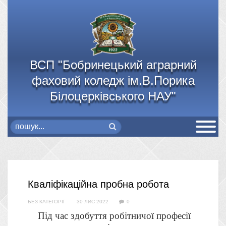
ВСП "Бобринецький аграрний
фаховий коледж ім.В.Порика
Білоцерківського НАУ"
Кваліфікаційна пробна робота
БЕЗ КАТЕГОРІЇ
30 ЛИС 2022
0
Під час здобуття робітничої професії