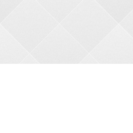
Контакти
Адреса:
пров. В.Порика, 4, м.Бобринець, Кропивницький
район, Кіровоградська область, 27200
Телефон:
+38 0962356208
Автовідповідач:
05257 34682
Сайт:
bkbnau.com