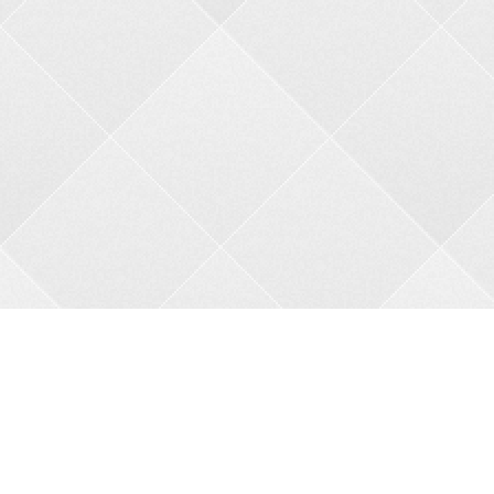
Контакти
Адреса:
пров. В.Порика, 4, м.Бобринець, Кропивницький
район, Кіровоградська область, 27200
Телефон:
+38 0962356208
Автовідповідач:
05257 34682