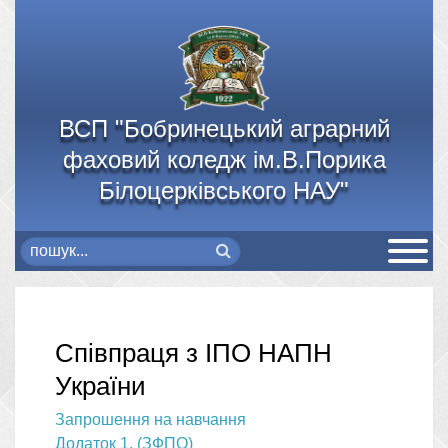
ВСП "Бобринецький аграрний
фаховий коледж ім.В.Порика
Білоцерківського НАУ"
Співпраця з ІПО НАПН
України
Запрошення на навчання
Додаток 1. (ЗФПО)