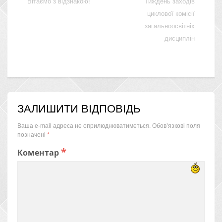
Вітаємо з відзнакою!
Тиждень заходів
циклової комісії
загальноосвітніх
дисциплін
ЗАЛИШИТИ ВІДПОВІДЬ
Ваша e-mail адреса не оприлюднюватиметься.
Обов’язкові поля
позначені
*
*
Коментар