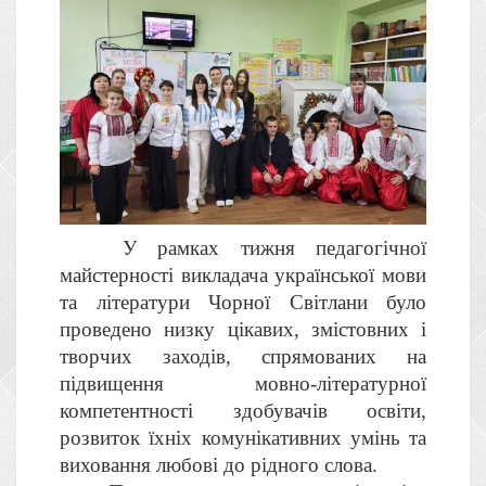
У рамках тижня педагогічної
майстерності викладача української мови
та літератури Чорної Світлани було
проведено низку цікавих, змістовних і
творчих заходів, спрямованих на
підвищення мовно-літературної
компетентності здобувачів освіти,
розвиток їхніх комунікативних умінь та
виховання любові до рідного слова.