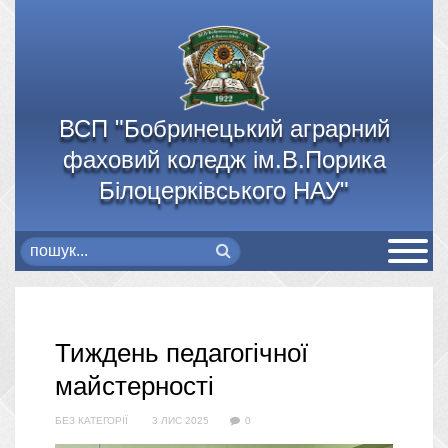
ВСП "Бобринецький аграрний
фаховий коледж ім.В.Порика
Білоцерківського НАУ"
Тиждень педагогічної
майстерності
БЕЗ КАТЕГОРІЇ
3 ЛИС 2025
0