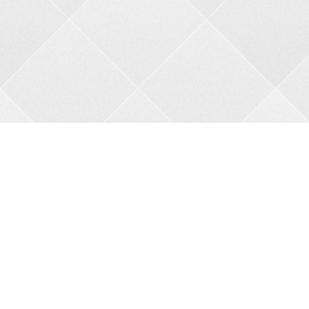
Контакти
Адреса:
пров. В.Порика, 4, м.Бобринець, Кропивницький
район, Кіровоградська область, 27200
Телефон:
+38 0962356208
Автовідповідач:
05257 34682
Сайт:
bkbnau.com
Ми в соціальних мережах