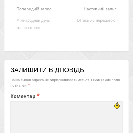
Попередній запис
Наступний запис
Міжнародний день
ВІтаємо з перемогою!
толерантності
ЗАЛИШИТИ ВІДПОВІДЬ
Ваша e-mail адреса не оприлюднюватиметься.
Обов’язкові поля
позначені
*
*
Коментар