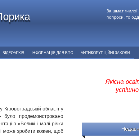
За шмат гнилої 
Порика
попроси, то одд
ВІДЕОАРХІВ
ІНФОРМАЦІЯ ДЛЯ ВПО
АНТИКОРУПЦІЙНІ ЗАХОДИ
Якісна осві
успішної
у Кіровоградській області у
» було продемонстровано
тацію «Великі і малі річки
Недавн
кі може зробити кожен, щоб