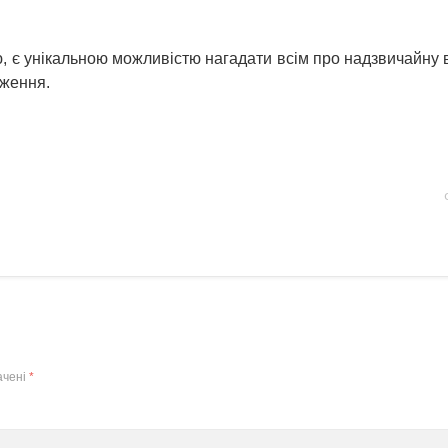
ю, є унікальною можливістю нагадати всім про надзвичайну 
еження.
ачені
*