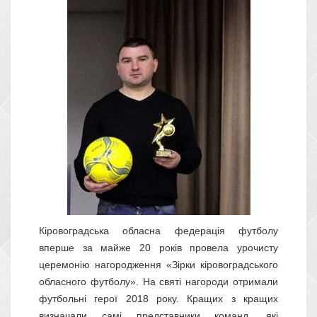
Кіровоградська
обласна
федерація
футболу
в
перше
за
майже
20
років
провела
урочисту
церемонію
нагородження
«
З
ірки
кіровоградського
обласного
футболу».
На
свят
і
нагороди
отримали
футбольні
герої
2018 року
.
К
ращих
з
кращих
в
изначали
самі
представники
команд,
які