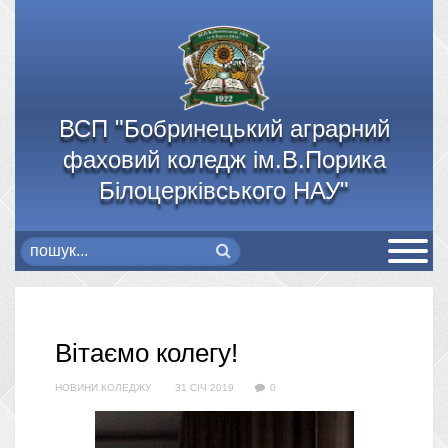
ВСП "Бобринецький аграрний
фаховий коледж ім.В.Порика
Білоцерківського НАУ"
Вітаємо колегу!
НОВИНИ КОЛЕДЖУ
31 СІЧ 2019
0