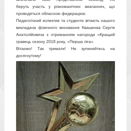
беруть
участь у
різноманітних
змаганнях
,
що
проводяться
обласною
федерацією
.
Педагогічний колектив та студенти вітають нашого
викладача фізичного виховання
Квашенка
Сергія
Анатолійовича
з отриманням нагороди «
К
ращий
гравець
сезону 2018 року, «Перша
ліга
»
.
Вітаємо! Так тримати! Не зупиня
йте
сь на
досягнутому!