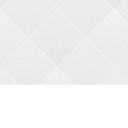
Контакти
Адреса:
пров. В.Порика, 4, м.Бобринець, Кропивницький
район, Кіровоградська область, 27200
Телефон:
+38 0962356208
Автовідповідач:
05257 34682