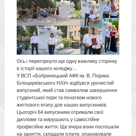
Ось і перегорнуто ще одну важливу сторінку
в історії нашого коледжу…
У ВСП «Бобринецький АФК ім. В. Порика
Білоцерківського НАУ» відбувся урочистий
випускний, який став символом завершення
студентської пори та початком нового
життєвого етапу для наших випускників.
Цьогоріч 64 випускники отримали свої
дипломи та вирушають у самостійне
професійне життя. Ще вчора вони поспішали
на заняття, складали іспити, опановували