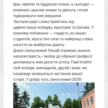
фах, мріяли та будували плани, а сьогодні —
впевнені, красиві юнаки та дівчата, готові
підкорювати нові вершини.
Звучали щирі слова привітань від
адміністрації коледжу, кураторів та батьків. У
кожному побажанні — гордість за наших
студентів, віра в їхні сили та найкращі слова
напуття на майбутню дорогу.
Дорогі випускники! Нехай отримані знання,
наполегливість і любов до обраної професії
допоможуть вам досягти успіху. Пам’ятайте
свій коледж, викладачів, друзів і роки, які
назавжди залишаться частиною вашої
історії. У добру путь, випускники-2026!