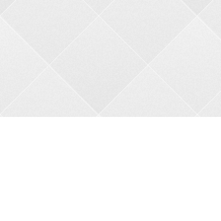
Контакти
Адреса:
пров. В.Порика, 4, м.Бобринець, Кропивницький
район, Кіровоградська область, 27200
Телефон:
+38 0962356208
Автовідповідач:
05257 34682
Сайт:
bkbnau.com