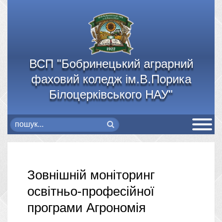
ВСП "Бобринецький аграрний
фаховий коледж ім.В.Порика
Білоцерківського НАУ"
Зовнішній моніторинг
освітньо-професійної
програми Агрономія