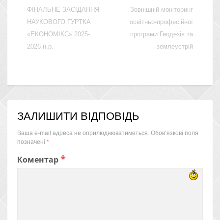
ФІНАЛЬНЕ ЗАСІДАННЯ
Зовнішній моніторинг
НАУКОВОГО ГУРТКА
освітньо-професійної
«ЕКОНОМІКС» 2025-
програми Геодезія та
2026 н.р.
землеустрій
ЗАЛИШИТИ ВІДПОВІДЬ
Ваша e-mail адреса не оприлюднюватиметься.
Обов’язкові поля
позначені
*
*
Коментар