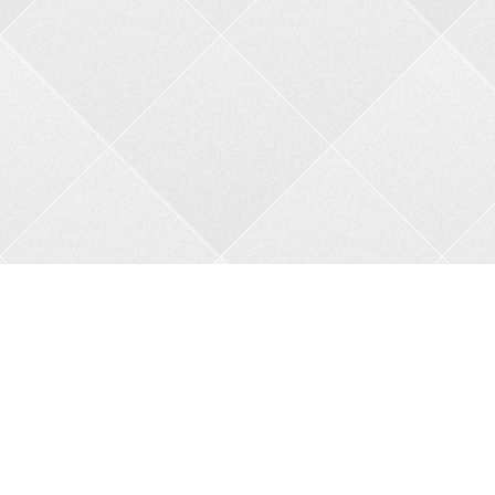
Контакти
Адреса:
пров. В.Порика, 4, м.Бобринець, Кропивницький
район, Кіровоградська область, 27200
Телефон:
+38 0962356208
Автовідповідач:
05257 34682
Сайт:
bkbnau.com