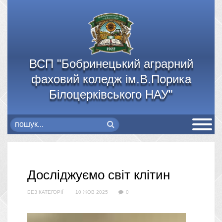
ВСП "Бобринецький аграрний
фаховий коледж ім.В.Порика
Білоцерківського НАУ"
Досліджуємо світ клітин
БЕЗ КАТЕГОРІЇ
10 ЖОВ 2025
0
Відеопрогравач