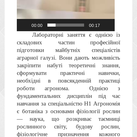
00:00
00:17
Лабораторні заняття є однією із
складових частин професійної
підготовки майбутніх спеціалістів
аграрної галузі. Вони дають можливість
закріпити набуті теоретичні знання,
сформувати практичні навички,
необхідні в повсякденній практиці
роботи агронома.
Однією з
фундаментальних дисциплін під час
навчання за спеціальністю Н1 Агрономія
є ботаніка з основами фізіології рослин
— наука, що розкриває таємниці
рослинного світу, будову рослин,
фізіологічне призначення кожного