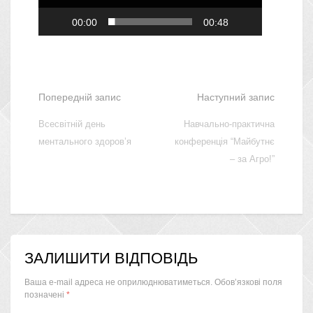
00:00
00:48
Попередній запис
Наступний запис
Всесвітній день
Навчально-практична
ментального здоров’я
конференція “Майбутнє
– за Агро!”
ЗАЛИШИТИ ВІДПОВІДЬ
Ваша e-mail адреса не оприлюднюватиметься.
Обов’язкові поля
позначені
*