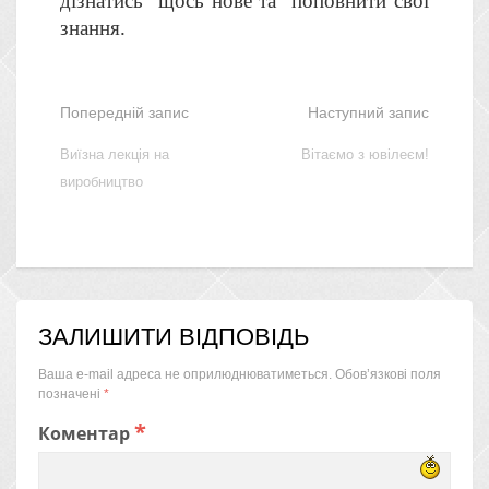
дізнатись щось нове та поповнити свої
знання.
Попередній запис
Наступний запис
Виїзна лекція на
Вітаємо з ювілеєм!
виробництво
ЗАЛИШИТИ ВІДПОВІДЬ
Ваша e-mail адреса не оприлюднюватиметься.
Обов’язкові поля
позначені
*
*
Коментар