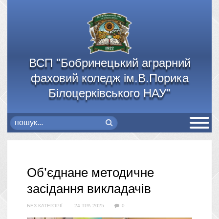
ВСП "Бобринецький аграрний
фаховий коледж ім.В.Порика
Білоцерківського НАУ"
Об’єднане методичне
засідання викладачів
БЕЗ КАТЕГОРІЇ
24 ТРА 2025
0