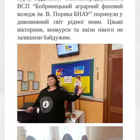
ВСП “Бобринецький аграрний фаховий
коледж ім. В. Порика БНАУ” поринули у
дивовижний світ рідної мови. Цікаві
вікторини, конкурси та квізи нікого не
залишили байдужим.