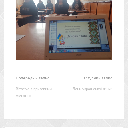
Попередній запис
Наступний запис
Вітаємо з призовими
День української жінки
місцями!