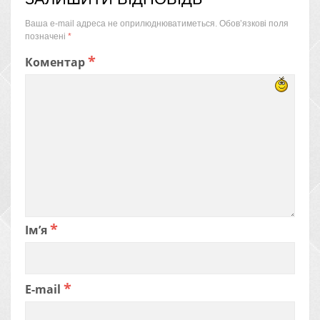
Ваша e-mail адреса не оприлюднюватиметься.
Обов’язкові поля
позначені
*
*
Коментар
*
Ім’я
*
E-mail