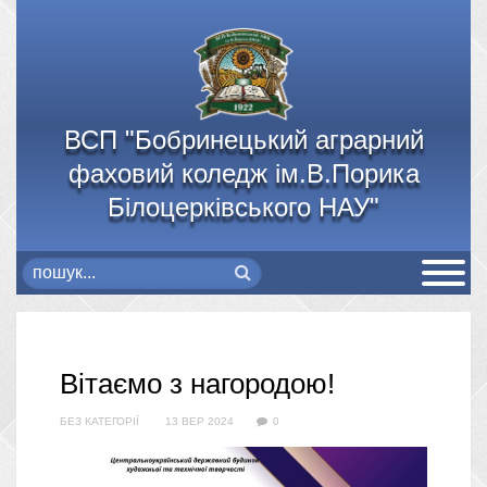
ВСП "Бобринецький аграрний
фаховий коледж ім.В.Порика
Білоцерківського НАУ"
Вітаємо з нагородою!
БЕЗ КАТЕГОРІЇ
13 ВЕР 2024
0