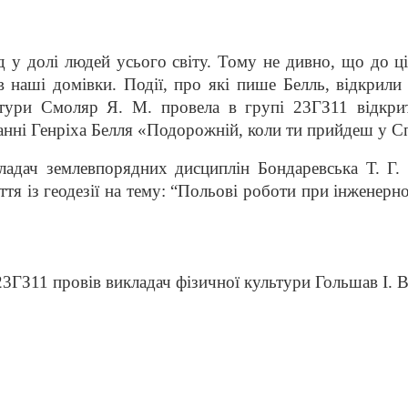
долі людей усього світу. Тому не дивно, що до ціє
 в наші домівки. Події, про які пише Белль, відкрил
атури Смоляр Я. М. провела в групі 23ГЗ11 відкрит
данні Генріха Белля «Подорожній, коли ти прийдеш у 
адач землевпорядних дисциплін Бондаревська Т. Г.
ття із геодезії на тему: “Польові роботи при інженер
3ГЗ11 провів викладач фізичної культури Гольшав І. В