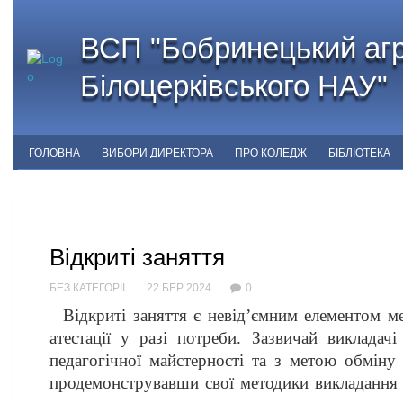
ВСП "Бобринецький агр
Білоцерківського НАУ"
ГОЛОВНА
ВИБОРИ ДИРЕКТОРА
ПРО КОЛЕДЖ
БІБЛІОТЕКА
Відкриті заняття
БЕЗ КАТЕГОРІЇ
22 БЕР 2024
0
Відкриті заняття є невід’ємним елементом ме
атестації у разі потреби. Зазвичай викладач
педагогічної майстерності та з метою обміну
продемонструвавши свої методики викладання н