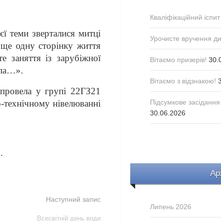
Кваліфікаційний іспит
ї теми зверталися митці
Урочисте вручення д
и ще одну сторінку життя
е заняття із зарубіжної
Вітаємо призерів!
30.
Спа…».
Вітаємо з відзнакою!
 провела
у групі 22ГЗ21
но-технічному нівелюванні
Підсумкове засідання
30.06.2026
.
Ар
Наступний запис
Липень 2026
Всесвітній день води