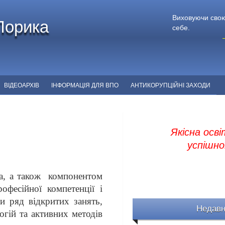
Виховуючи свою
Порика
себе.
ВІДЕОАРХІВ
ІНФОРМАЦІЯ ДЛЯ ВПО
АНТИКОРУПЦІЙНІ ЗАХОДИ
Якісна осві
успішної
ка, а також компонентом
офесійної компетенції і
и ряд відкритих занять,
Недавн
гій та активних методів