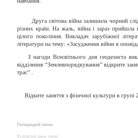
навчання.
Друга світова війна залишила чорний слід у 
різних країн. На жаль, війна і зараз прийшла
цілого покоління. Викладач зарубіжної літер
літератури на тему: «Засудження війни в опові
З нагоди Всесвітнього дня геодезиста викл
відділення “Землевпорядкування”
відкрите заня
трас” .
Відките заняття з фізичної культури в групі 2
Попередній запис
Всесвітній день поезії