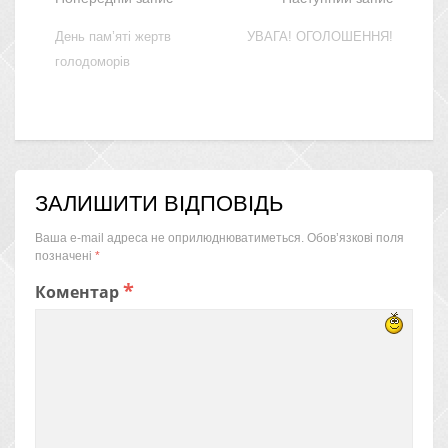
День пам’яті жертв
УВАГА! ОГОЛОШЕННЯ!
голодоморів
ЗАЛИШИТИ ВІДПОВІДЬ
Ваша e-mail адреса не оприлюднюватиметься.
Обов’язкові поля
позначені
*
*
Коментар