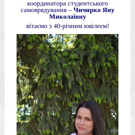
координатора студентського
самоврядування –
Чичирко Яну
Миколаївну
вітаємо з 40-річним ювілеєм!