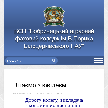
ВСП "Бобринецький аграрний
фаховий коледж ім.В.Порика
Білоцерківського НАУ"
Вітаємо з ювілеєм!
БЕЗ КАТЕГОРІЇ
27 ЛИС 2023
0
Дорогу колегу, викладача
економічних дисциплін,