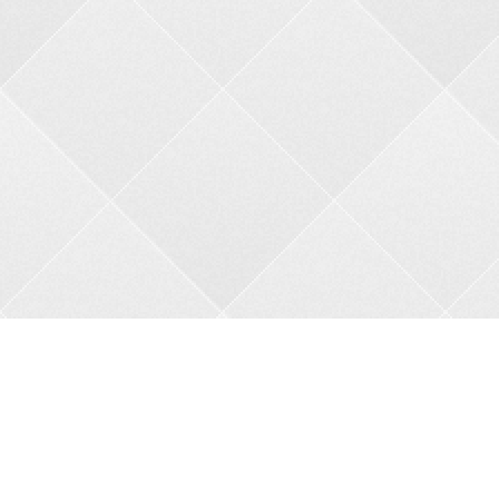
Контакти
Адреса:
пров. В.Порика, 4, м.Бобринець, Кропивницький
район, Кіровоградська область, 27200
Телефон:
+38 0962356208
Автовідповідач:
05257 34682