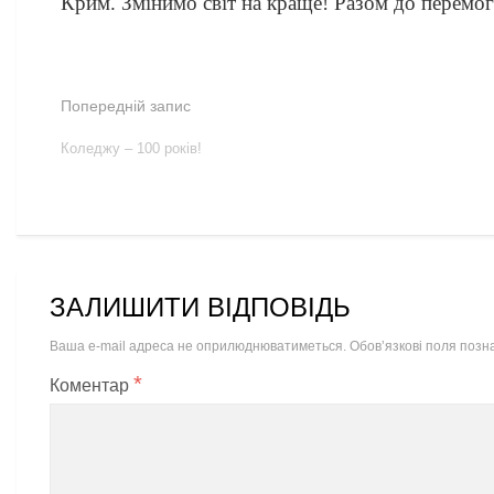
Крим. Змінимо світ на краще! Разом до перемог
Попередній запис
Коледжу – 100 років!
ЗАЛИШИТИ ВІДПОВІДЬ
Ваша e-mail адреса не оприлюднюватиметься.
Обов’язкові поля позн
*
Коментар