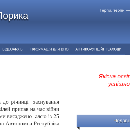
Терпи, терпи —
Порика
ВІДЕОАРХІВ
ІНФОРМАЦІЯ ДЛЯ ВПО
АНТИКОРУПЦІЙНІ ЗАХОДИ
Якісна осві
успішної
 до річниці заснування
ілей припав на час війни
ами висаджено алею із 25
Недавн
і та Автономна Республіка