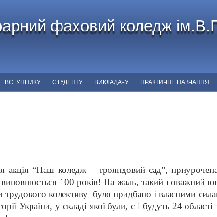
арний фаховий коледж ім.В.
ВСТУПНИКУ
СТУДЕНТУ
ВИКЛАДАЧУ
ПРАКТИЧНЕ НАВЧАННЯ
акція “Наш коледж – трояндовий сад”, приурочена
виповнюється 100 років! На жаль, такий поважний юв
ади трудового колективу було придбано і власними сил
рії України, у складі якої були, є і будуть 24 област