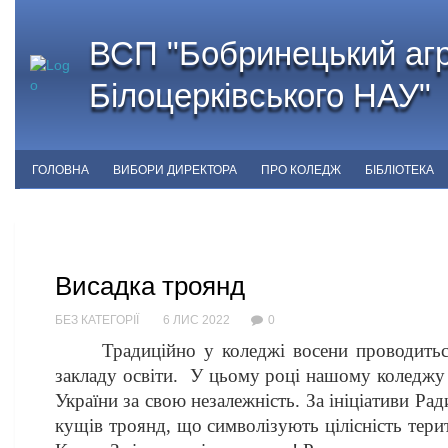
ВСП "Бобринецький агр
Білоцерківського НАУ"
ГОЛОВНА
ВИБОРИ ДИРЕКТОРА
ПРО КОЛЕДЖ
БІБЛІОТЕКА
Висадка троянд
БЕЗ КАТЕГОРІЇ
6 ЛИС 2022
0
Традиційно у коледжі восени проводиться 
закладу освіти. У цьому році нашому коледжу 
України за свою незалежність. За ініціативи Р
кущів троянд, що символізують цілісність терито