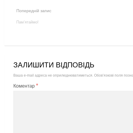
Попередній запис
Пам’ятаймо!
ЗАЛИШИТИ ВІДПОВІДЬ
Ваша e-mail адреса не оприлюднюватиметься.
Обов’язкові поля позн
*
Коментар