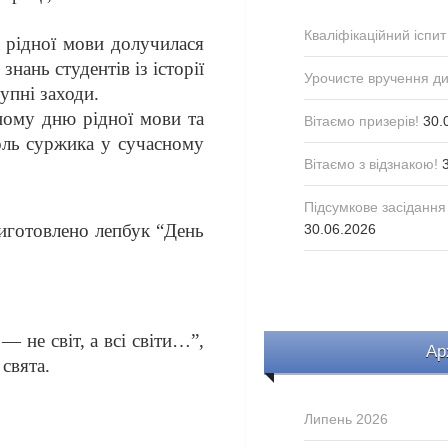
Кваліфікаційний іспит
 рідної мови долучилася
знань студентів із історії
Урочисте вручення д
упні заходи.
ному дню рідної мови та
Вітаємо призерів!
30.
роль суржика у сучасному
Вітаємо з відзнакою!
Підсумкове засідання
иготовлено лепбук “День
30.06.2026
 не світ, а всі світи…”,
Ар
 свята.
Липень 2026