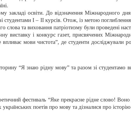
їні.
 закладі освіти. До відзначення Міжнародного дня
і студентами І – ІІ курсів. Отож, із метою поглиблення 
го слова та виховання патріотизму були проведені наст
ну виставку і конкурс газет, присвячених Міжнарод
е впливає мови чистота”, де студенти досліджували 
орину “Я знаю рідну мову” та разом зі студентамо в
тичний фестиваль “Яке прекрасне рідне слово! Воно —
 українських поетів про мову та дізналися про історію