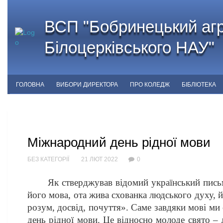
ВСП "Бобринецький агр
Білоцерківського НАУ"
ГОЛОВНА
ВИБОРИ ДИРЕКТОРА
ПРО КОЛЕДЖ
БІБЛІОТЕКА
Міжнародний день рідної мови
БЕЗ КАТЕГОРІЇ
21 ЛЮТ 2022
0
Як стверджував відомий український письме
його мова, ота жива схованка людського духу, йо
розум, досвід, почуття». Саме завдяки мові ми
день рідної мови. Це відносно молоде свято – 