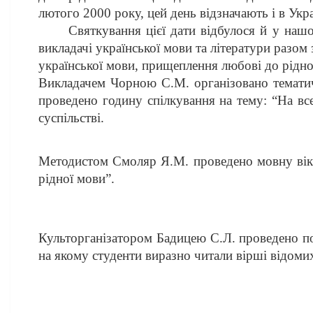
лютого 2000 року, цей день відзначають і в Укра
Святкування цієї дати відбулося й у нашому
викладачі української мови та літератури разом з
української мови, прищеплення любові до рідно
Викладачем Чорною С.М. організовано тематич
проведено годину спілкування на тему: “На вс
суспільстві.
Методистом Смоляр Я.М. проведено мовну вікт
рідної мови”.
Культорганізатором Бадицею С.Л. проведено пое
на якому студенти виразно читали вірші відомих