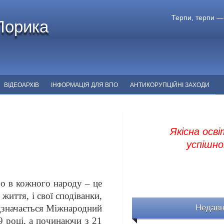
Терпи, терпи —
Порика
ВІДЕОАРХІВ
ІНФОРМАЦІЯ ДЛЯ ВПО
АНТИКОРУПЦІЙНІ ЗАХОДИ
Якісна осві
успішної
 в кожного народу – це
життя, і свої сподіванки,
Недавн
ідзначається Міжнародний
9 році, а починаючи з 21