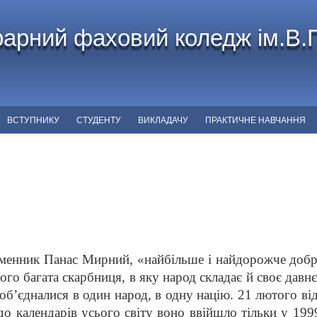
арний фаховий коледж ім.В.
ВСТУПНИКУ
СТУДЕНТУ
ВИКЛАДАЧУ
ПРАКТИЧНЕ НАВЧАННЯ
нник Панас Мирний, «найбільше і найдорожче добро
го багата скарбниця, в яку народ складає й своє давнє 
 об’єдналися в один народ, в одну націю. 21 лютого в
до календарів усього світу воно ввійшло тільки у 199