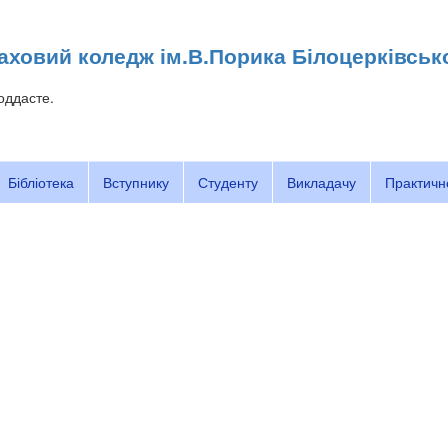
ховий коледж ім.В.Порика Білоцерківськ
оддасте.
Бібліотека
Вступнику
Студенту
Викладачу
Практичн