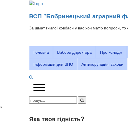
ВСП "Бобринецький аграрний фа
За шмат гнилої ковбаси у вас хоч матір попроси, то 
Головна
Вибори директора
Про коледж
Інформація для ВПО
Антикорупційні заходи
×
Яка твоя гідність?