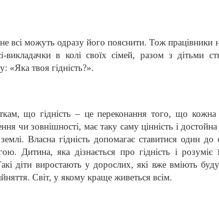
не всі можуть одразу його пояснити. Тож працівники
і-викладачки в колі своїх сімей, разом з дітьми ст
: «Яка твоя гідність?».
м, що гідність – це переконання того, що кожна 
ння чи зовнішності, має таку саму цінність і достойна
землі. Власна гідність допомагає ставитися один до
ою. Дитина, яка дізнається про гідність і розуміє ї
кі діти виростають у дорослих, які вже вміють буду
ийняття. Світ, у якому краще живеться всім.