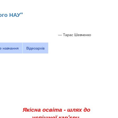
ого НАУ"
—
Тарас Шевченко
е навчання
Відеоархів
Якісна освіта - шлях до
успішної кар'єри.