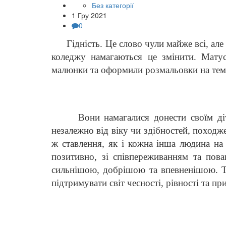
Без категорії
1 Гру 2021
0
Гідність. Це слово чули майже всі, але 
коледжу намагаються це змінити. Матус
малюнки та оформили розмальовки на тему
Вони намагалися донести своїм дітка
незалежно від віку чи здібностей, походже
ж ставлення, як і кожна інша людина на 
позитивно, зі співпереживанням та поваг
сильнішою, добрішою та впевненішою. Та
підтримувати світ чесності, рівності та пр