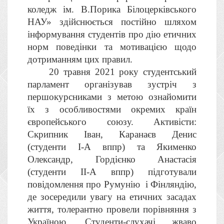
коледж ім. В.Порика Білоцерківського
НАУ» здійснюється постійно шляхом
інформування студентів про дію етичних
норм поведінки та мотивацією щодо
дотриманням цих правил.
20 травня 2021 року студентський
парламент організував зустріч з
першокурсниками з метою ознайомити
їх з особливостями окремих країн
європейського союзу. Активісти:
Скрипник Іван, Каранаєв Денис
(студенти І-А вппр) та Якименко
Олександр, Гордієнко Анастасія
(студенти ІІ-А вппр) підготували
повідомлення про Румунію і Фінляндію,
де зосередили увагу на етичних засадах
життя, толерантно провели порівняння з
Україною. Студенти-слухачі жваво