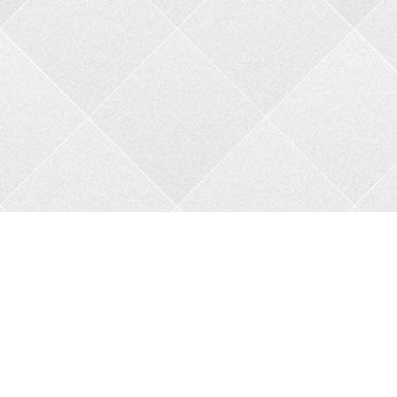
Контакти
Адреса:
пров. В.Порика, 4, м.Бобринець, Кропивницький
район, Кіровоградська область, 27200
Телефон:
+38 0962356208
Автовідповідач:
05257 34682
Сайт:
bkbnau.com