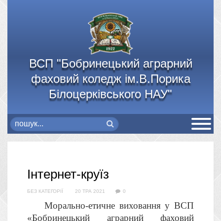
ВСП "Бобринецький аграрний
фаховий коледж ім.В.Порика
Білоцерківського НАУ"
Інтернет-круїз
БЕЗ КАТЕГОРІЇ
20 ТРА 2021
0
Морально-етичне виховання у ВСП
«Бобринецький аграрний фаховий