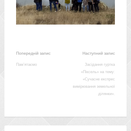
Попередній запис
Наступний запис
Пам’ятаємо
Засідання гуртка
«Піксель» на тему:
«Сучасне експрес
вимірювання земельної
ділянки».