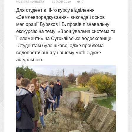
НОВИНИ КОЛЕДЖУ
31 ЖОВ 2019
0
Для студентів ІІІ-го курсу відділення
«Землевпорядкування» викладач основ
меліорації Буряков І.В. провів пізнавальну
екскурсію на тему: «Зрошувальна система та
її елементи» на Сугокліївське водосховище.
Студентам було цікаво, адже проблема
водопостачання у нашому місті є дуже
актуальною.