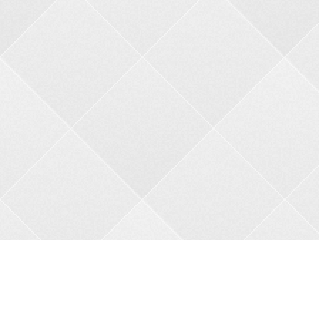
Контакти
Адреса:
пров. В.Порика, 4, м.Бобринець, Кропивницький
район, Кіровоградська область, 27200