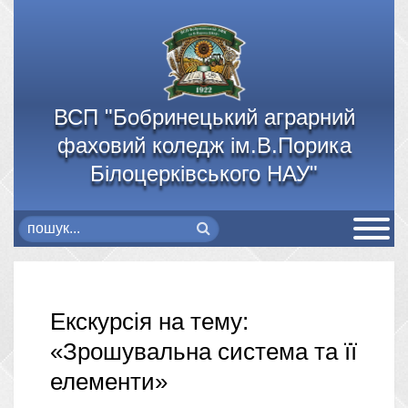
ВСП "Бобринецький аграрний
фаховий коледж ім.В.Порика
Білоцерківського НАУ"
Екскурсія на тему:
«Зрошувальна система та її
елементи»