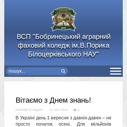
ВСП "Бобринецький аграрний
фаховий коледж ім.В.Порика
Білоцерківського НАУ"
Вітаємо з Днем знань!
НОВИНИ КОЛЕДЖУ
31 СЕР 2018
0
В Україні день 1 вересня з давніх-давен – не
просто початок осені. Для мільйонів