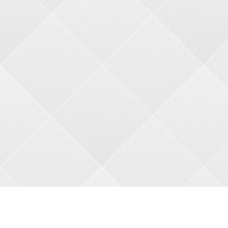
Контакти
Адреса:
пров. В.Порика, 4, м.Бобринець, Кропивницький