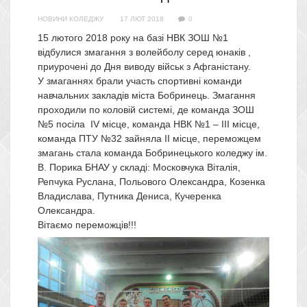
НОВИНИ КОЛЕДЖУ
17 ЛЮТ 2018
0
15 лютого 2018 року на базі НВК ЗОШ №1
відбулися змагання з волейболу серед юнаків ,
приурочені до Дня виводу військ з Афганістану.
У змаганнях брали участь спортивні команди
навчальних закладів міста Бобринець. Змагання
проходили по коловій системі, де команда ЗОШ
№5 посіла IV місце, команда НВК №1 – III місце,
команда ПТУ №32 зайняла II місце, переможцем
змагань стала команда Бобринецького коледжу ім.
В. Порика БНАУ у складі: Московчука Віталія,
Репчука Руслана, Польового Олександра, Козенка
Владислава, Путника Дениса, Кучеренка
Олександра.
Вітаємо переможців!!!