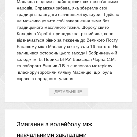
Масляна є одним з найстаріших свят слов’янських
народів. Справжня забава, яка зберегла свої
традиції в наші дні з язичницької культури. І дійсно
не можливо уявити собі завершення зими без
традиційного масляного тижня. Щороку свято
Колодія в Україні припадає на різний час, воно
відзначається рівно за тиждень до Великого Посту.
В нашому місті Масляну святкували 16 лютого. Не
залишився осторонь цього заходу і Бобринецький
коледж ім. В. Порика БНАУ. Викладач Чорна С.М.
та лаборант Винник Л.В. з снопового матеріалу
власноруч зробили ляльку Масницю, що була
окрасою народного гуляння.
ДЕТАЛЬНІШЕ
Змагання з волейболу між
навчальними закладами