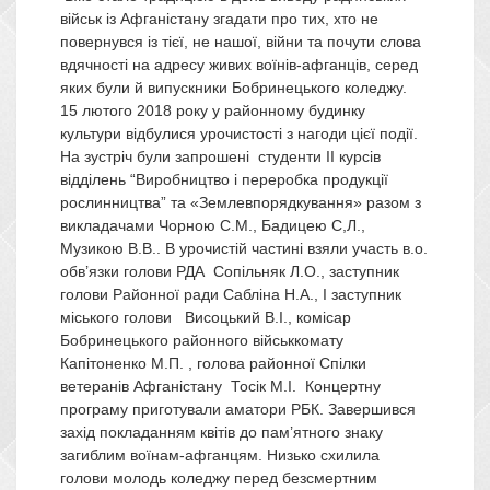
військ із Афганістану згадати про тих, хто не
повернувся із тієї, не нашої, війни та почути слова
вдячності на адресу живих воїнів-афганців, серед
яких були й випускники Бобринецького коледжу.
15 лютого 2018 року у районному будинку
культури відбулися урочистості з нагоди цієї події.
На зустріч були запрошені студенти ІІ курсів
відділень “Виробництво і переробка продукції
рослинництва” та «Землевпорядкування» разом з
викладачами Чорною С.М., Бадицею С,Л.,
Музикою В.В.. В урочистій частині взяли участь в.о.
обв’язки голови РДА Сопільняк Л.О., заступник
голови Районної ради Сабліна Н.А., І заступник
міського голови Висоцький В.І., комісар
Бобринецького районного військкомату
Капітоненко М.П. , голова районної Спілки
ветеранів Афганістану Тосік М.І. Концертну
програму приготували аматори РБК. Завершився
захід покладанням квітів до пам’ятного знаку
загиблим воїнам-афганцям. Низько схилила
голови молодь коледжу перед безсмертним