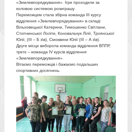
«Землевпорядкування». Ігри проходили за
коловою системою розиграшу.
Переможцем стала збірна команда ІІІ курсу
відділення «Землевпорядкування» в складі:
Вільховецької Катерини, Тимошенко Світлани,
Стопчинської Лоліти, Коновальчук Лілії, Троянської
Юлії, (ІІІ – Б з\в), Смоквини Юлії (ІІІ – А з\в).
Друге місце виборола команда відділення ВППР,
третє – команда ІV курсів відділення
«Землевпорядкування».
Вітаємо переможців і бажаємо подальших
спортивних досягнень.