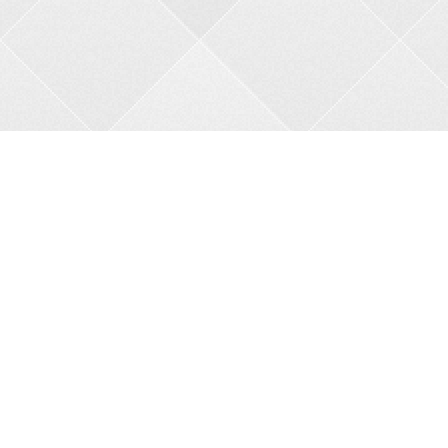
Контакти
Адреса:
пров. В.Порика, 4, м.Бобринець, Кропивницький
район, Кіровоградська область, 27200
Телефон:
+38 0962356208
Автовідповідач:
05257 34682
Сайт:
bkbnau.com
Ми в соціальних мережах