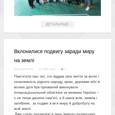
ДЕТАЛЬНІШЕ
Вклонилися подвигу заради миру
на землі
БЕЗ КАТЕГОРІЇ
15 ЛЮТ 2018
0
Пам’ятати про тих, хто віддав своє життя за волю і
незалежність рідного народу, краю, держави або ж
волею долі був призваний виконувати
інтернаціональний обов’язок за межами України –
є не лише данина пам’яті, а й шана всім, живим і
загиблим, за подвиг в ім’я миру й добробуту на
всій землі.
Вже стало традицією в день виводу радянських